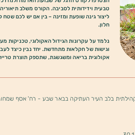
הצטרפו לקורס הדגל של שבועת האדמה ולמדו כיצ
טבעית וידידותית לסביבה. הקורס משלב תיאוריה 
ליצור גינה שופעת ומזינה – בין אם יש לכם שטח ק
חלון.
נלמד על עקרונות הגידול האקולוגי, טכניקות מע
וגישות של חקלאות מתחדשת. יחד נבין כיצד לעב
אקולוגית בריאה ומשגשגת, שתספק תוצרת טרייה 
קהילתית בלב העיר העתיקה בבאר שבע - רח' אסף שמחוני 1