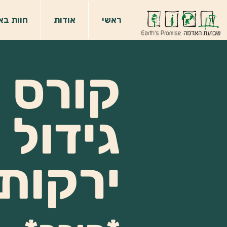
ראשי
אודות
חוות בא
קורס
גידול
ירקות