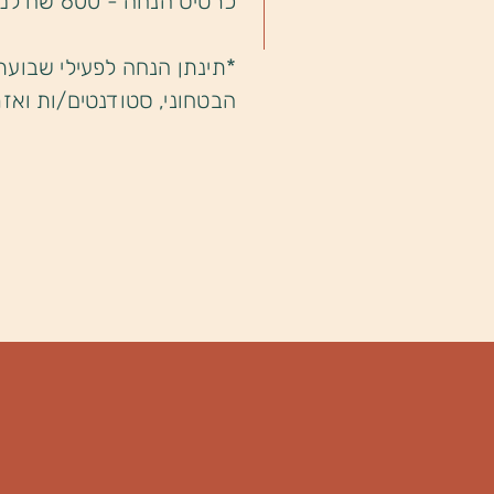
כרטיס הנחה - 600 שח למשתתף.ת
*תינתן הנחה לפעילי שבועת
הבטחוני, סטודנטים/ות ואזר